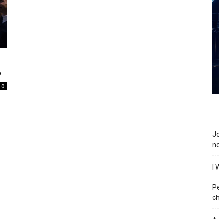
o
0
J
n
I 
P
ch