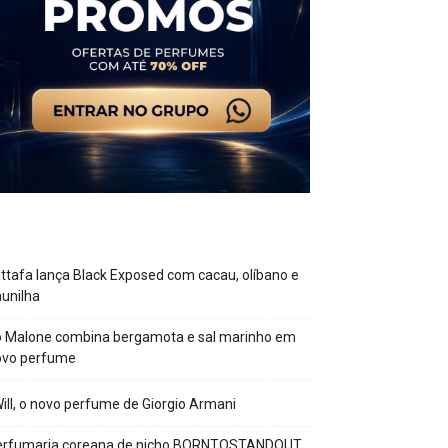
ttafa lança Black Exposed com cacau, olíbano e
unilha
o Malone combina bergamota e sal marinho em
ovo perfume
Will, o novo perfume de Giorgio Armani
erfumaria coreana de nicho BORNTOSTANDOUT