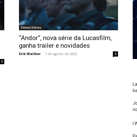
Filmes/Séries
“Andor”, nova série da Lucasfilm,
ganha trailer e novidades
Erik Wallker
-
1 de agosto de 2022
0
0
La
ba
J
n
I 
P