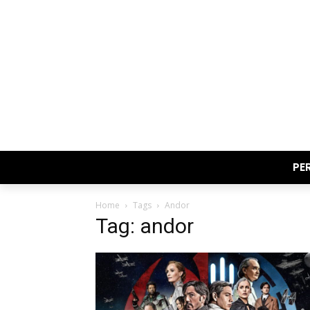
PE
Home
Tags
Andor
Tag: andor