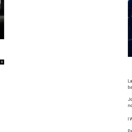
0
La
ba
J
n
I 
P