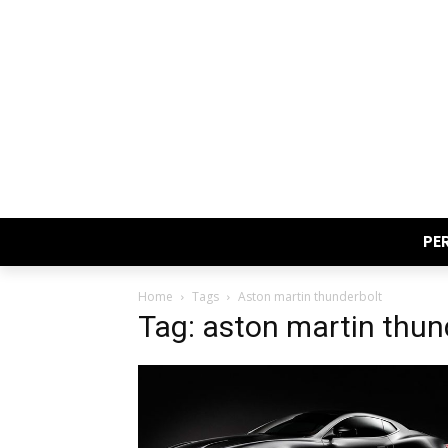
PE
Home
Tags
Aston martin thunderbolt
Tag: aston martin thun