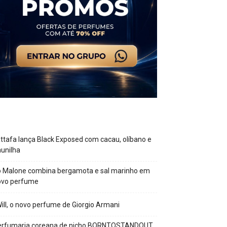
ttafa lança Black Exposed com cacau, olíbano e
unilha
o Malone combina bergamota e sal marinho em
ovo perfume
Will, o novo perfume de Giorgio Armani
erfumaria coreana de nicho BORNTOSTANDOUT