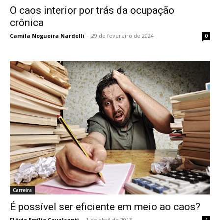
O caos interior por trás da ocupação
crônica
Camila Nogueira Nardelli
-
29 de fevereiro de 2024
0
Carreira
É possível ser eficiente em meio ao caos?
Flávio Emílio Cavalcanti
-
1 de abril de 2013
4