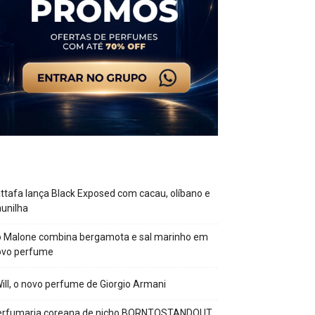
ttafa lança Black Exposed com cacau, olíbano e
unilha
o Malone combina bergamota e sal marinho em
ovo perfume
Will, o novo perfume de Giorgio Armani
erfumaria coreana de nicho BORNTOSTANDOUT