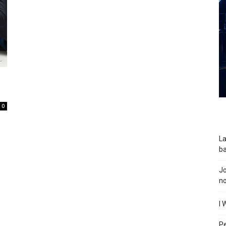
0
La
ba
J
n
I 
P