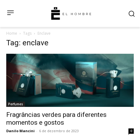
Home
Tags
Enclave
Tag: enclave
Perfumes
Fragrâncias verdes para diferentes
momentos e gostos
Danilo Mancini
-
6 de dezembro de 2023
0