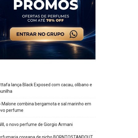
ttafa lança Black Exposed com cacau, olíbano e
unilha
o Malone combina bergamota e sal marinho em
ovo perfume
Will, o novo perfume de Giorgio Armani
erfumaria coreana de nicho BORNTOSTANDOUT