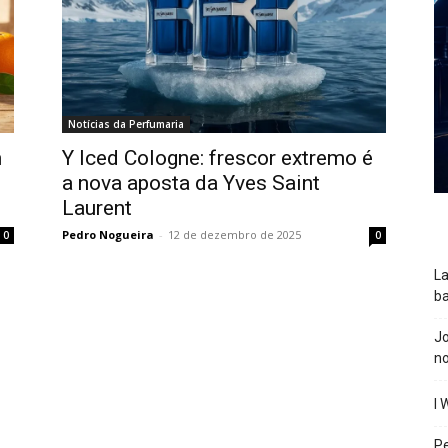
Notícias da Perfumaria
m
Y Iced Cologne: frescor extremo é
a nova aposta da Yves Saint
Laurent
Pedro Nogueira
-
12 de dezembro de 2025
0
0
La
ba
J
n
I 
P