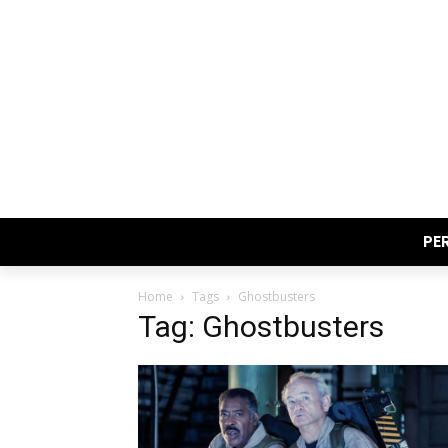
PE
Home
Tags
Ghostbusters
Tag: Ghostbusters