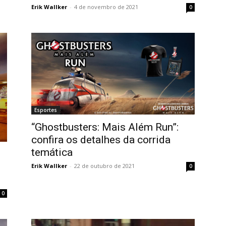
Erik Wallker
-
4 de novembro de 2021
0
Esportes
“Ghostbusters: Mais Além Run”:
confira os detalhes da corrida
temática
Erik Wallker
-
22 de outubro de 2021
0
0