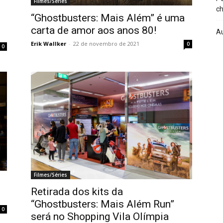
Filmes/Séries
ch
“Ghostbusters: Mais Além” é uma
carta de amor aos anos 80!
A
Erik Wallker
-
22 de novembro de 2021
0
0
Filmes/Séries
Retirada dos kits da
“Ghostbusters: Mais Além Run”
0
será no Shopping Vila Olímpia