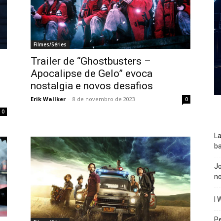
Filmes/Séries
Trailer de “Ghostbusters –
Apocalipse de Gelo” evoca
nostalgia e novos desafios
Erik Wallker
-
8 de novembro de 2023
0
0
La
ba
J
n
I 
P