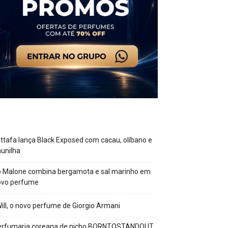
ttafa lança Black Exposed com cacau, olíbano e
unilha
o Malone combina bergamota e sal marinho em
ovo perfume
Will, o novo perfume de Giorgio Armani
erfumaria coreana de nicho BORNTOSTANDOUT