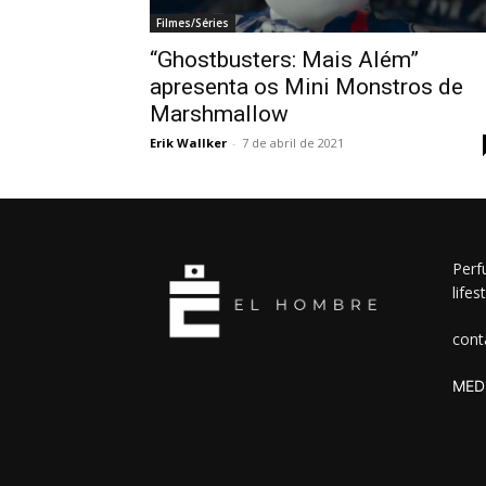
Filmes/Séries
“Ghostbusters: Mais Além”
apresenta os Mini Monstros de
Marshmallow
Erik Wallker
-
7 de abril de 2021
Perf
lifes
cont
MEDI