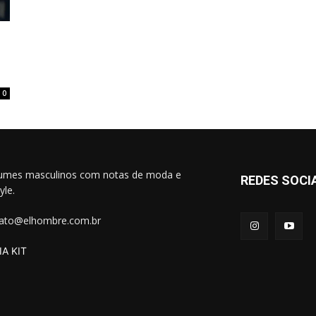
0
umes masculinos com notas de moda e
REDES SOCI
tyle.
ato@elhombre.com.br
A KIT