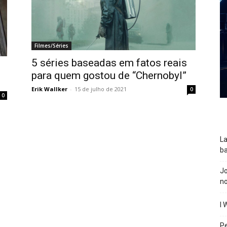
Filmes/Séries
5 séries baseadas em fatos reais
para quem gostou de “Chernobyl”
Erik Wallker
-
15 de julho de 2021
0
0
La
ba
J
n
I 
P