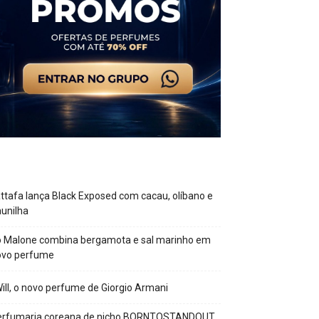
ttafa lança Black Exposed com cacau, olíbano e
unilha
o Malone combina bergamota e sal marinho em
ovo perfume
Will, o novo perfume de Giorgio Armani
erfumaria coreana de nicho BORNTOSTANDOUT