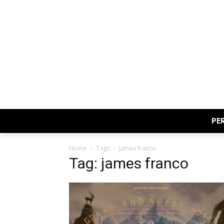
PE
Home
Tags
James franco
Tag: james franco