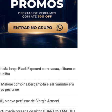
ttafa lança Black Exposed com cacau, olíbano e
unilha
o Malone combina bergamota e sal marinho em
ovo perfume
Will, o novo perfume de Giorgio Armani
erfumaria coreana de nicho BORNTOSTANDOUT