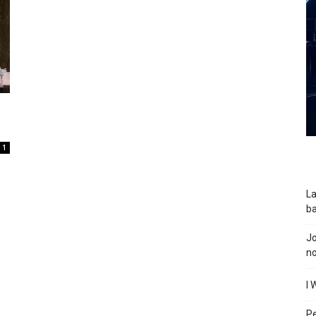
1
La
ba
J
n
I 
P