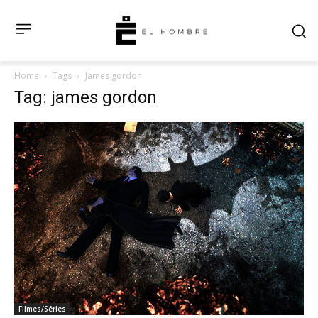
Home
Tags
James gordon
Tag: james gordon
Filmes/Séries