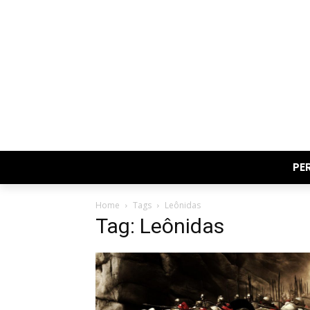
PE
Home
Tags
Leônidas
Tag: Leônidas