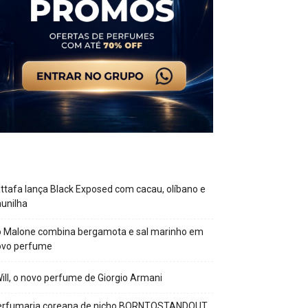
ttafa lança Black Exposed com cacau, olíbano e
unilha
o Malone combina bergamota e sal marinho em
ovo perfume
Will, o novo perfume de Giorgio Armani
erfumaria coreana de nicho BORNTOSTANDOUT