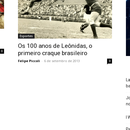
Esportes
Os 100 anos de Leônidas, o
0
primeiro craque brasileiro
Felipe Piccoli
-
6 de setembro de 2013
0
La
ba
J
n
I 
P