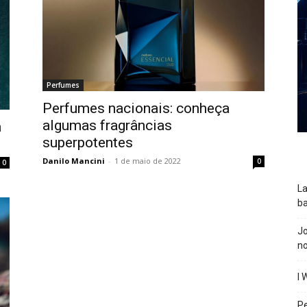
Perfumes
Perfumes nacionais: conheça
algumas fragrâncias
a
superpotentes
Danilo Mancini
-
1 de maio de 2022
0
0
La
ba
J
n
I 
P