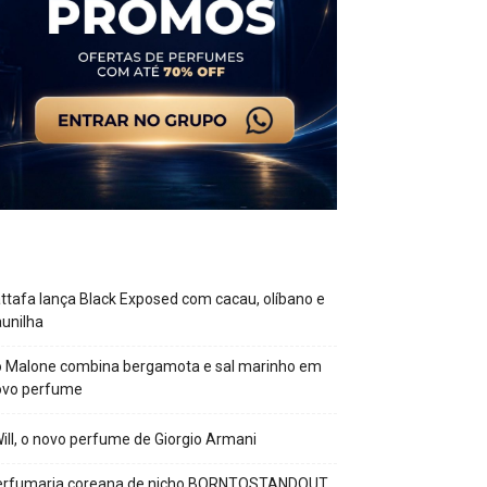
ttafa lança Black Exposed com cacau, olíbano e
unilha
o Malone combina bergamota e sal marinho em
ovo perfume
Will, o novo perfume de Giorgio Armani
erfumaria coreana de nicho BORNTOSTANDOUT