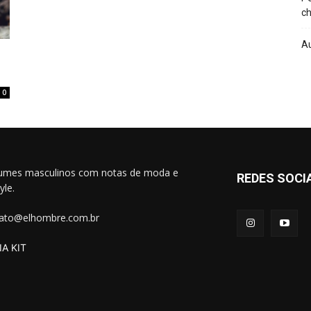
ch
A
0
umes masculinos com notas de moda e
REDES SOCI
tyle.
ato@elhombre.com.br
A KIT