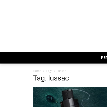
PE
Home
Tags
Lussac
Tag: lussac