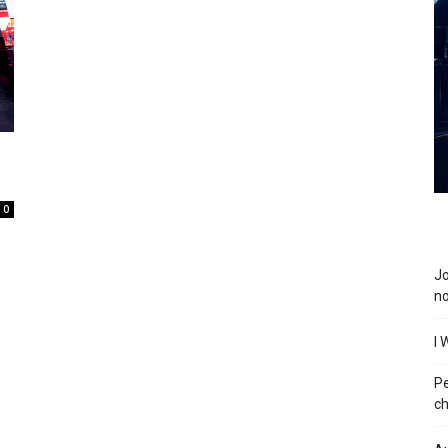
0
J
n
I 
P
ch