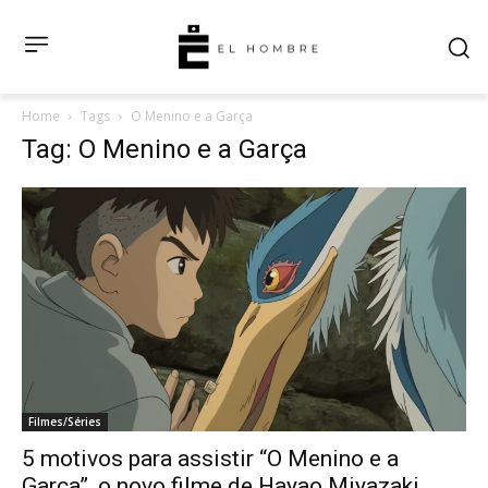
Home
Tags
O Menino e a Garça
Tag: O Menino e a Garça
Filmes/Séries
5 motivos para assistir “O Menino e a
Garça”, o novo filme de Hayao Miyazaki