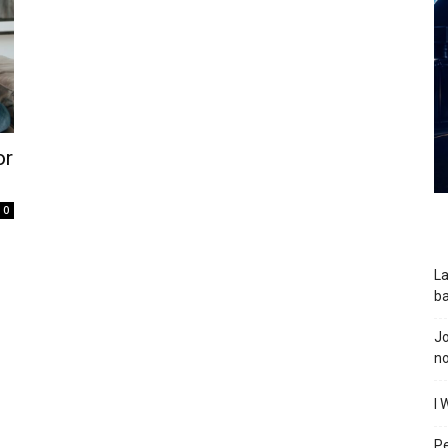
or
0
La
ba
J
n
I 
P