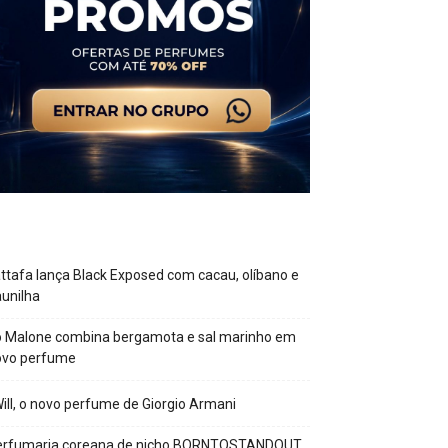
ttafa lança Black Exposed com cacau, olíbano e
unilha
o Malone combina bergamota e sal marinho em
ovo perfume
Will, o novo perfume de Giorgio Armani
erfumaria coreana de nicho BORNTOSTANDOUT