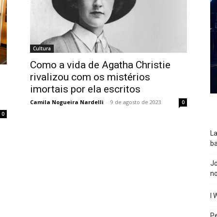
Cultura
Como a vida de Agatha Christie
rivalizou com os mistérios
imortais por ela escritos
Camila Nogueira Nardelli
-
9 de agosto de 2023
0
0
La
ba
J
n
I 
P