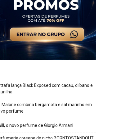
ttafa lança Black Exposed com cacau, olíbano e
unilha
o Malone combina bergamota e sal marinho em
ovo perfume
Will, o novo perfume de Giorgio Armani
erfumaria coreana de nicho BORNTOSTANDOUT