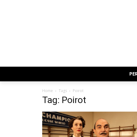
PE
Home
Tags
Poirot
Tag: Poirot