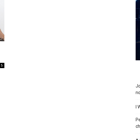
5
J
n
I 
P
ch