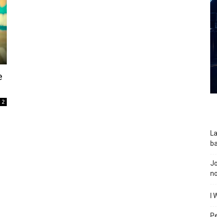
e
2
La
ba
J
n
I 
P