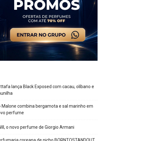
ttafa lança Black Exposed com cacau, olíbano e
unilha
o Malone combina bergamota e sal marinho em
ovo perfume
Will, o novo perfume de Giorgio Armani
erfumaria coreana de nicho BORNTOSTANDOUT