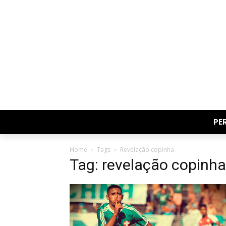
PE
Home
Tags
Revelação copinha
Tag: revelação copinha