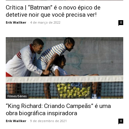
Crítica | “Batman” é o novo épico de
detetive noir que você precisa ver!
Erik Wallker
-
4 de março de 2022
0
Filmes/Séries
“King Richard: Criando Campeãs” é uma
obra biográfica inspiradora
Erik Wallker
-
9 de dezembro de 2021
0