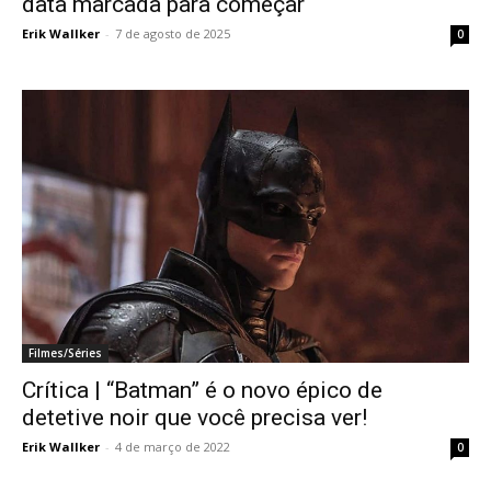
data marcada para começar
Erik Wallker
-
7 de agosto de 2025
0
Filmes/Séries
Crítica | “Batman” é o novo épico de
detetive noir que você precisa ver!
Erik Wallker
-
4 de março de 2022
0