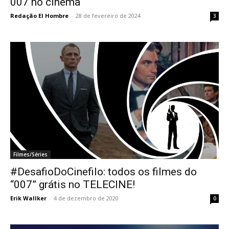
007 no cinema
Redação El Hombre
-
28 de fevereiro de 2024
3
Filmes/Séries
#DesafioDoCinefilo: todos os filmes do
“007” grátis no TELECINE!
Erik Wallker
-
4 de dezembro de 2020
0