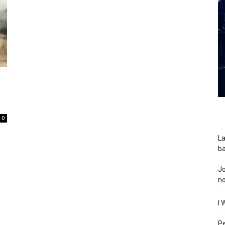
0
La
ba
J
n
I 
P