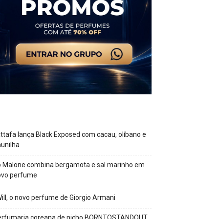
ttafa lança Black Exposed com cacau, olíbano e
unilha
o Malone combina bergamota e sal marinho em
ovo perfume
Will, o novo perfume de Giorgio Armani
erfumaria coreana de nicho BORNTOSTANDOUT