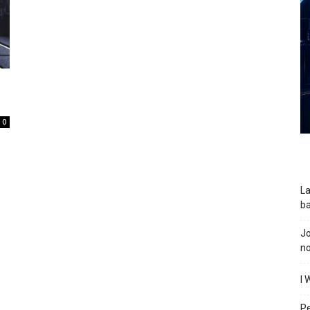
0
La
ba
J
n
I 
P