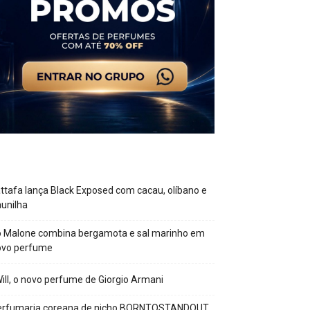
ttafa lança Black Exposed com cacau, olíbano e
unilha
o Malone combina bergamota e sal marinho em
ovo perfume
Will, o novo perfume de Giorgio Armani
erfumaria coreana de nicho BORNTOSTANDOUT