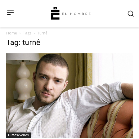
Home
Tags
Turnê
Tag: turnê
Filmes/Séries