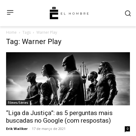
Home
Tags
Warner Play
Tag: Warner Play
Filmes/Séries
“Liga da Justiça”: as 5 perguntas mais
buscadas no Google (com respostas)
Erik Wallker
-
17 de março de 2021
0