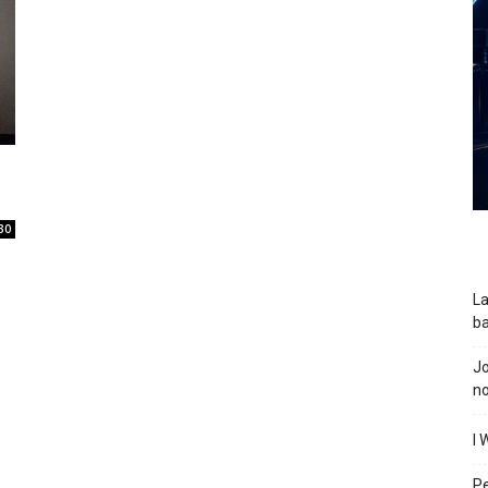
30
La
ba
J
n
I 
P