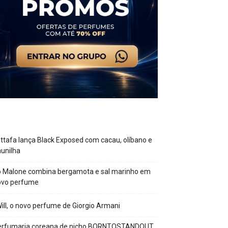
ttafa lança Black Exposed com cacau, olíbano e
unilha
o Malone combina bergamota e sal marinho em
ovo perfume
Will, o novo perfume de Giorgio Armani
erfumaria coreana de nicho BORNTOSTANDOUT