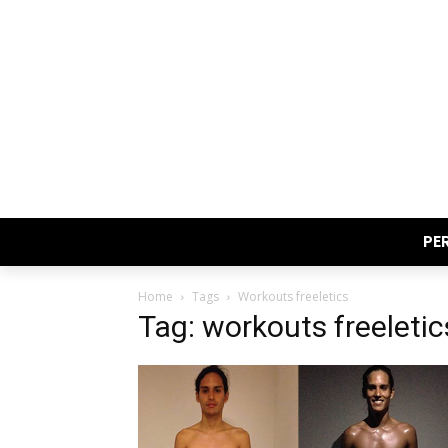
PE
Home
Tags
Workouts freeletics
Tag: workouts freeletic