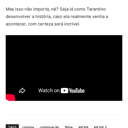
Mas isso não importa, né? Seja lá como Tarantino
desenvolver a história, caso ela realmente venha a
acontecer, com certeza será incrível.
TAGS
cinema
continuação
filme
kill bill
kill bill 3