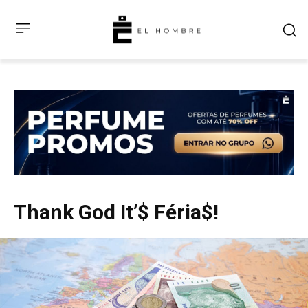
Thank God It’$ Féria$!