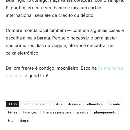
seja inglório contigo. Faça várias cotações, como sempre.
E, por fim, procure seu banco e faça um cartão
internacional, seja ele de crédito ou débito.
Compre moeda local também — cote em algumas casas e
escolha a mais barata. Pegue o necessário para gastar
nos primeiros dias de viagem, até você encontrar um
caixa eletrônico.
Daí pra frente é contigo, mochileiro. Escolha
os melhores
destinos
e good trip!
TAGS
como planejar
custos
dinheiro
elhombre
feriado
férias
finanças
finanças pessoais
gastos
planejamento
trip
viagem