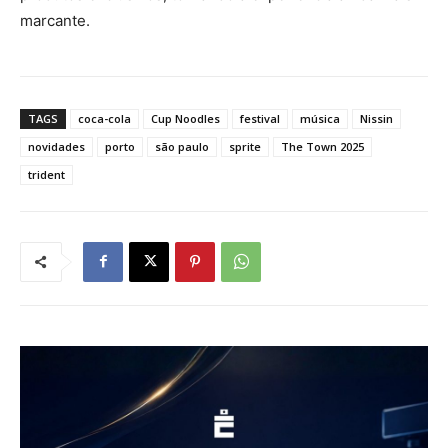
marcante.
TAGS
coca-cola
Cup Noodles
festival
música
Nissin
novidades
porto
são paulo
sprite
The Town 2025
trident