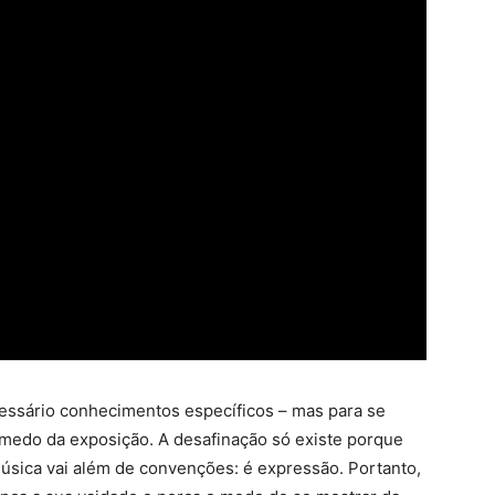
ecessário conhecimentos específicos – mas para se
o medo da exposição. A desafinação só existe porque
música vai além de convenções: é expressão. Portanto,