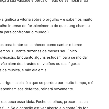
ça a sua vaidade e perca o medo de se mostrar da
 significa a vitória sobre o orgulho – e sabemos muito
balho intenso de fortalecimento do que Jung chamou
a para confrontar o mundo.)
nos para tentar se conhecer como cantor e tomar
 tempo. Durante dezenas de meses seu único
rovisação. Enquanto alguns estudam para se moldar
 vão além dos trastes de violões ou das figuras
 da música, e não ela em si.
 origem a ela, é a que se perdeu por muito tempo, e é
breponham aos defeitos, reinará novamente.
esqueça essa ideia. Feche os olhos, procure a sua
 fluir. Se o coração estiver aberto e o conteúdo for