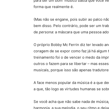
para ser um bom músico basta que você ven
forma que realmente é.
(Mas não se engane, pois subir ao palco não
bem disso. Pelo contrário, pode ser um tra
de
persona
: a máscara que uma pessoa adot
O próprio Bobby Mc Ferrin diz ter levado a
coragem de se expor como faz já há algum
treinamento foi o de vencer o medo da imp
outros o fazem para se libertar – mas esses
musicais, porque isso são apenas tradutores
A face menos popular da música é a que deu
a que, tão logo as virtudes humanas se so
Se você acha que não sabe nada de música, 
harmonia, a sua melodia, o seu ritmo e deixe