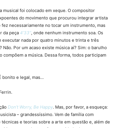
 musical foi colocado em xeque. O compositor
poentes do movimento que procurou integrar artista
se fez necessariamente no tocar um instrumento, mas
or da peça
4’33’’
, onde nenhum instrumento soa. Os
 executar nada por quatro minutos e trinta e três
 Não. Por um acaso existe música aí? Sim: o barulho
io compõem a música. Dessa forma, todos participam
É bonito e legal, mas…
errin.
nção
Don’t Worry, Be Happy
. Mas, por favor, a esqueça:
usicista – grandessíssimo. Vem de família com
 técnicas e teorias sobre a arte em questão e, além de