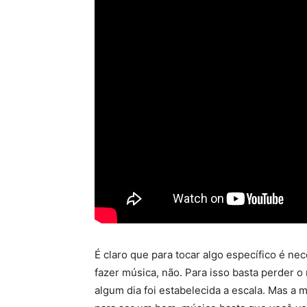
É claro que para tocar algo específico é n
fazer música, não. Para isso basta perder 
algum dia foi estabelecida a escala. Mas a 