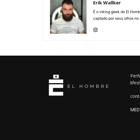
Erik Wallker
É o viking geek do El Homb
captado por seus olhos no
Perf
lifes
cont
MEDI