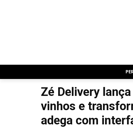
PE
Zé Delivery lanç
vinhos e transfo
adega com interf