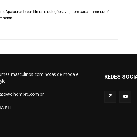
re. Apaixonado por filmes e coleções, viaja em cada frame que é
 cinema.
umes masculinos com notas de moda e
REDES SOCI
tyle.
ato@elhombre.com.br
A KIT