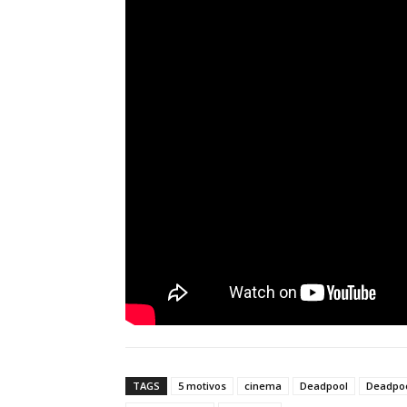
TAGS
5 motivos
cinema
Deadpool
Deadpoo