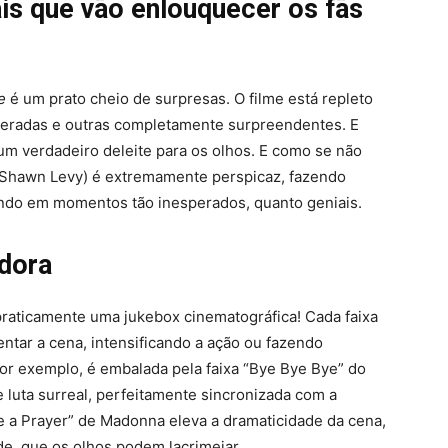
is que vão enlouquecer os fãs
e
é um prato cheio de surpresas. O filme está repleto
speradas e outras completamente surpreendentes. E
um verdadeiro deleite para os olhos. E como se não
e Shawn Levy) é extremamente perspicaz, fazendo
tando em momentos tão inesperados, quanto geniais.
adora
raticamente uma jukebox cinematográfica! Cada faixa
tar a cena, intensificando a ação ou fazendo
por exemplo, é embalada pela faixa “Bye Bye Bye” do
uta surreal, perfeitamente sincronizada com a
e a Prayer” de Madonna eleva a dramaticidade da cena,
e, que os olhos podem lacrimejar.