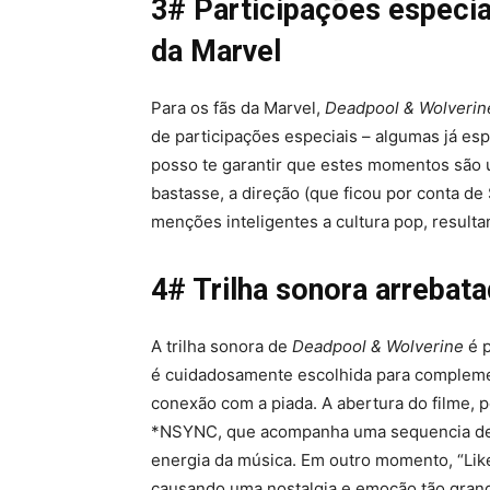
3# Participações especia
da Marvel
Para os fãs da Marvel,
Deadpool & Wolverin
de participações especiais – algumas já e
posso te garantir que estes momentos são 
bastasse, a direção (que ficou por conta d
menções inteligentes a cultura pop, resul
4# Trilha sonora arrebat
A trilha sonora de
Deadpool & Wolverine
é p
é cuidadosamente escolhida para complemen
conexão com a piada. A abertura do filme, 
*NSYNC, que acompanha uma sequencia de l
energia da música. Em outro momento, “Lik
causando uma nostalgia e emoção tão grand