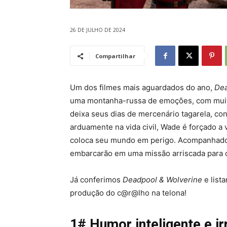
26 DE JULHO DE 2024
Compartilhar
Um dos filmes mais aguardados do ano,
Dea
uma montanha-russa de emoções, com muita
deixa seus dias de mercenário tagarela, co
arduamente na vida civil, Wade é forçado 
coloca seu mundo em perigo. Acompanhado 
embarcarão em uma missão arriscada para c
Já conferimos
Deadpool & Wolverine
e list
produção do c@r@lho na telona!
1# Humor inteligente e ir