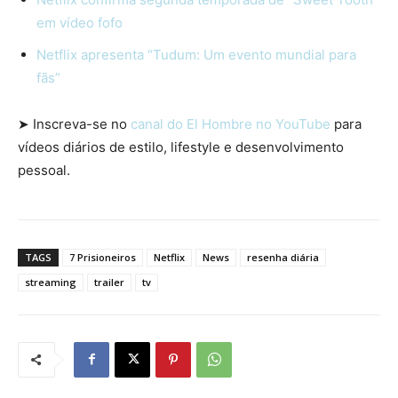
em vídeo fofo
Netflix apresenta “Tudum: Um evento mundial para
fãs”
➤ Inscreva-se no
canal do El Hombre no YouTube
para
vídeos diários de estilo, lifestyle e desenvolvimento
pessoal.
TAGS
7 Prisioneiros
Netflix
News
resenha diária
streaming
trailer
tv