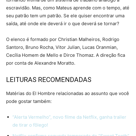
escravidão. Mas, como Mateus aprende com o tempo, até
seu patrão tem um patrão. Se ele quiser encontrar uma
saída, até onde ele deverá ir o que deverá se tornar?
O elenco é formado por Christian Malheiros, Rodrigo
Santoro, Bruno Rocha, Vitor Julian, Lucas Oranmian,
Cecília Homem de Mello e Dirce Thomaz. A direção fica
por conta de Alexandre Moratto.
LEITURAS RECOMENDADAS
Matérias do El Hombre relacionadas ao assunto que você
pode gostar também:
“Alerta Vermelho”, novo filme da Netflix, ganha trailer
de tirar o fôlego!
Netflix confirma segunda temporada de “Sweet Tooth”