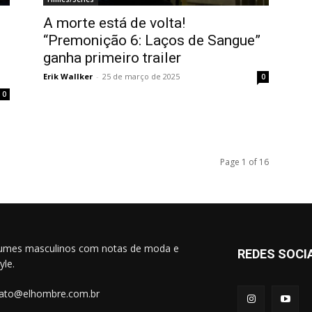
A morte está de volta!
“Premonição 6: Laços de Sangue”
ganha primeiro trailer
Erik Wallker
-
25 de março de 2025
0
0
Page 1 of 16
umes masculinos com notas de moda e
REDES SOCI
tyle.
ato@elhombre.com.br