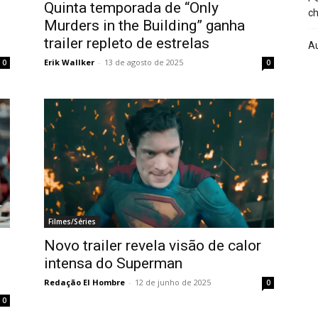
Quinta temporada de “Only
ch
Murders in the Building” ganha
trailer repleto de estrelas
A
Erik Wallker
-
13 de agosto de 2025
0
0
Filmes/Séries
Novo trailer revela visão de calor
intensa do Superman
Redação El Hombre
-
12 de junho de 2025
0
0