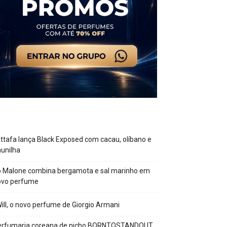
ttafa lança Black Exposed com cacau, olíbano e
unilha
o Malone combina bergamota e sal marinho em
ovo perfume
Will, o novo perfume de Giorgio Armani
erfumaria coreana de nicho BORNTOSTANDOUT