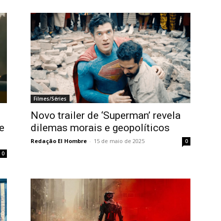
Filmes/Séries
Novo trailer de ‘Superman’ revela
e
dilemas morais e geopolíticos
Redação El Hombre
-
15 de maio de 2025
0
0