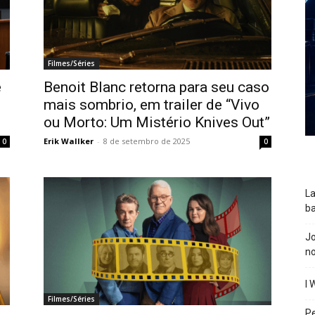
Filmes/Séries
e
Benoit Blanc retorna para seu caso
mais sombrio, em trailer de “Vivo
ou Morto: Um Mistério Knives Out”
Erik Wallker
-
8 de setembro de 2025
0
0
La
ba
J
n
I 
Filmes/Séries
P