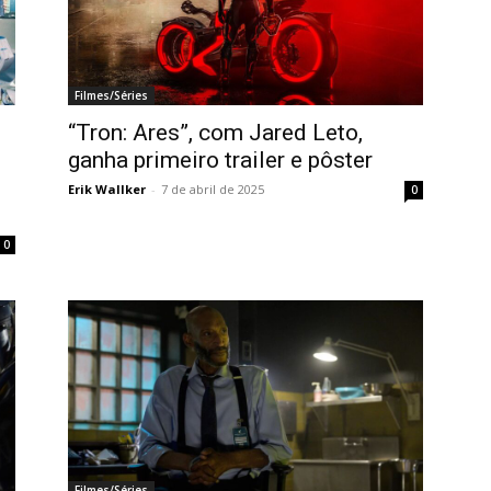
Filmes/Séries
“Tron: Ares”, com Jared Leto,
ganha primeiro trailer e pôster
Erik Wallker
-
7 de abril de 2025
0
0
Filmes/Séries