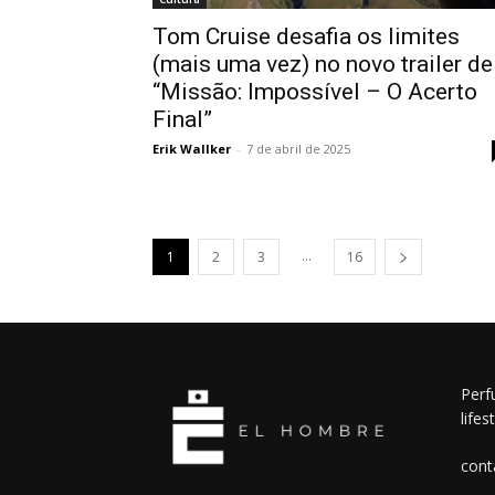
Tom Cruise desafia os limites
(mais uma vez) no novo trailer de
“Missão: Impossível – O Acerto
Final”
Erik Wallker
-
7 de abril de 2025
...
1
2
3
16
Perf
lifes
cont