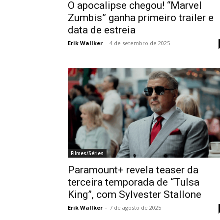
O apocalipse chegou! “Marvel
Zumbis” ganha primeiro trailer e
data de estreia
Erik Wallker
-
4 de setembro de 2025
Filmes/Séries
Paramount+ revela teaser da
terceira temporada de “Tulsa
King”, com Sylvester Stallone
Erik Wallker
-
7 de agosto de 2025