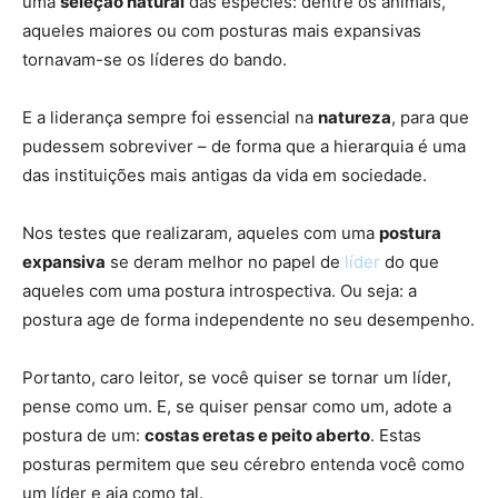
uma
seleção natural
das espécies: dentre os animais,
aqueles maiores ou com posturas mais expansivas
tornavam-se os líderes do bando.
E a liderança sempre foi essencial na
natureza
, para que
pudessem sobreviver – de forma que a hierarquia é uma
das instituições mais antigas da vida em sociedade.
Nos testes que realizaram, aqueles com uma
postura
expansiva
se deram melhor no papel de
líder
do que
aqueles com uma postura introspectiva. Ou seja: a
postura age de forma independente no seu desempenho.
Portanto, caro leitor, se você quiser se tornar um líder,
pense como um. E, se quiser pensar como um, adote a
postura de um:
costas eretas e peito aberto
. Estas
posturas permitem que seu cérebro entenda você como
um líder e aja como tal.