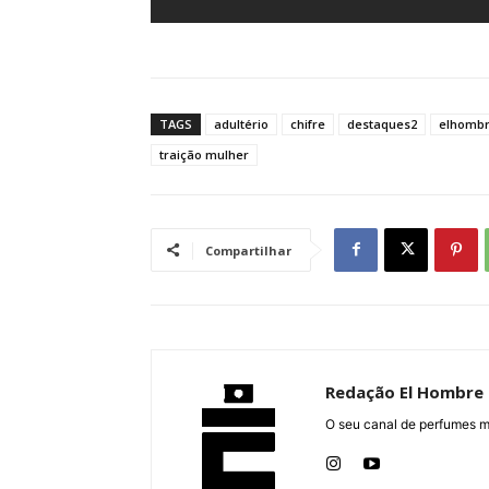
TAGS
adultério
chifre
destaques2
elhomb
traição mulher
Compartilhar
Redação El Hombre
O seu canal de perfumes m