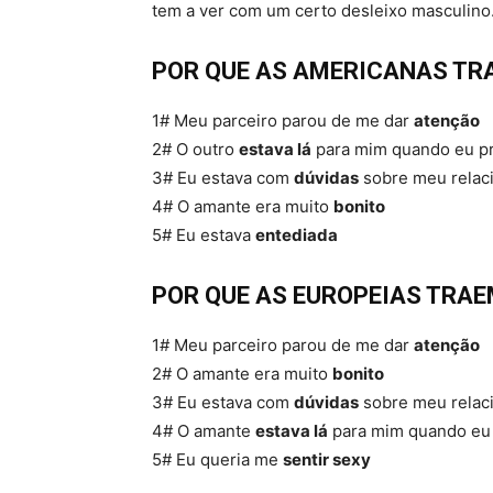
tem a ver com um certo desleixo masculino.
POR QUE AS AMERICANAS TR
1# Meu parceiro parou de me dar
atenção
2# O outro
estava lá
para mim quando eu pr
3# Eu estava com
dúvidas
sobre meu relac
4# O amante era muito
bonito
5# Eu estava
entediada
POR QUE AS EUROPEIAS TRA
1# Meu parceiro parou de me dar
atenção
2# O amante era muito
bonito
3# Eu estava com
dúvidas
sobre meu relac
4# O amante
estava lá
para mim quando eu 
5# Eu queria me
sentir sexy