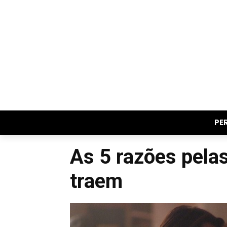
PE
As 5 razões pela
traem