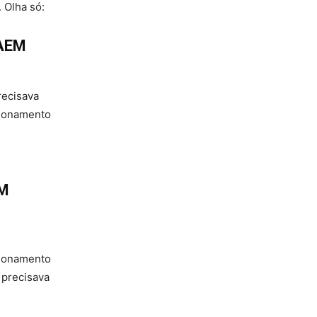
 Olha só:
AEM
ecisava
ionamento
EM
ionamento
precisava