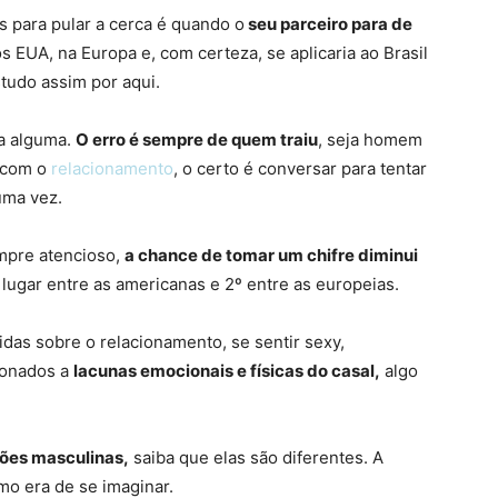
 para pular a cerca é quando o
seu parceiro para de
os EUA, na Europa e, com certeza, se aplicaria ao Brasil
tudo assim por aqui.
ra alguma.
O erro é sempre de quem traiu
, seja homem
o com o
relacionamento
, o certo é conversar para tentar
uma vez.
empre atencioso,
a chance de tomar um chifre diminui
lugar entre as americanas e 2º entre as europeias.
idas sobre o relacionamento, se sentir sexy,
ionados a
lacunas emocionais e físicas do casal,
algo
ões masculinas,
saiba que elas são diferentes. A
o era de se imaginar.