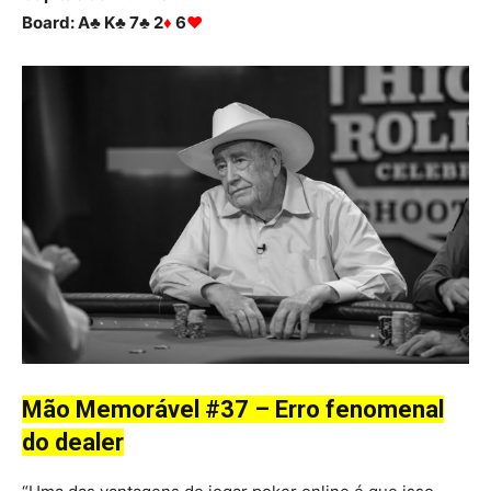
Board: A♣ K♣ 7♣ 2
♦
6
♥
Mão Memorável #37 – Erro fenomenal
do dealer