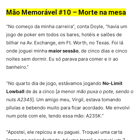
Mão Memorável #10 – Morte na mesa
“No começo da minha carreira”, conta Doyle, “havia um
jogo de poker em todos os bares, hotéis e salões de
bilhar na Av. Exchange, em Ft. Worth, no Texas. Foi lá
onde joguei minha
maior sessão
, de cinco dias e cinco
noites sem dormir. Eu só parava para comer e ir ao
banheiro.”
“No quarto dia de jogo, estávamos jogando
No-Limit
Lowball
de ás a cinco [
a menor mão puxa o pote, sendo o
nuts A2345
]. Um amigo meu, Virgil, estava tomando
pílulas e bebendo muito para ficar acordado. Me envolvi
num pote com ele, tendo essa mão: A235K.”
“Apostei, ele repicou e eu paguei. Troquei uma carta