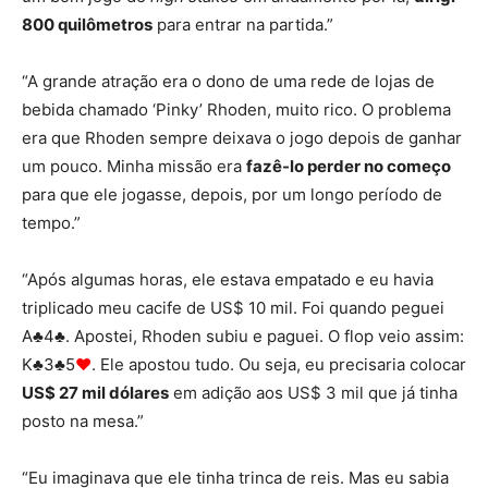
800 quilômetros
para entrar na partida.”
“A grande atração era o dono de uma rede de lojas de
bebida chamado ‘Pinky’ Rhoden, muito rico. O problema
era que Rhoden sempre deixava o jogo depois de ganhar
um pouco. Minha missão era
fazê-lo perder no começo
para que ele jogasse, depois, por um longo período de
tempo.”
“Após algumas horas, ele estava empatado e eu havia
triplicado meu cacife de US$ 10 mil. Foi quando peguei
A♣4♣. Apostei, Rhoden subiu e paguei. O flop veio assim:
K
♣
3
♣
5
♥
. Ele apostou tudo. Ou seja, eu precisaria colocar
US$ 27 mil dólares
em adição aos US$ 3 mil que já tinha
posto na mesa.”
“Eu imaginava que ele tinha trinca de reis. Mas eu sabia