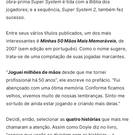
obra-prima
Super System
é tida com a
Bíblia
dos
jogadores; e a sequência,
Super System 2,
também fez
sucesso.
Entre seus vários títulos publicados, um dos mais
interessantes é
Minhas 50 Mãos Mais Memoráveis
, de
2007 (sem edição em português). Como o nome sugere,
trata-se de uma compilação de suas jogadas marcantes.
“
Joguei milhões de mãos
desde que me tornei
profissional há 50 anos”, ele escreve no prefácio. “Fui
abençoado com uma ótima memória. Conforme ficamos
velhos, vivemos muito de nossas lembranças. Sinto-me
sortudo de ainda estar jogando e criando mais delas.”
Decidi, então, selecionar as
quatro histórias
que mais me
chamaram a atenção. Assim como Doyle diz no livro,
“espero que vocês se divirtam com as histórias – e