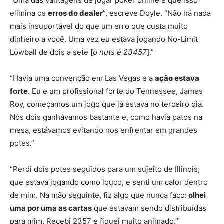
“Uma das vantagens de jogar poker online é que isso
elimina os
erros do dealer
”, escreve Doyle. “Não há nada
mais insuportável do que um erro que custa muito
dinheiro a você. Uma vez eu estava jogando No-Limit
Lowball de dois a sete [
o nuts é 23457
].”
“Havia uma convenção em Las Vegas e a
ação estava
forte
. Eu e um profissional forte do Tennessee, James
Roy, começamos um jogo que já estava no terceiro dia.
Nós dois ganhávamos bastante e, como havia patos na
mesa, estávamos evitando nos enfrentar em grandes
potes.”
“Perdi dois potes seguidos para um sujeito de Illinois,
que estava jogando como louco, e senti um calor dentro
de mim. Na mão seguinte, fiz algo que nunca faço:
olhei
uma por uma as cartas
que estavam sendo distribuídas
para mim. Recebi 2357 e fiquei muito animado.”