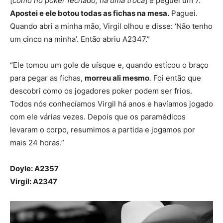
[
como no poker fechado, há uma troca
] e peguei um 7.
Apostei e ele botou todas as fichas na mesa.
Paguei.
Quando abri a minha mão, Virgil olhou e disse: ‘Não tenho
um cinco na minha’. Então abriu A2347.”
“Ele tomou um gole de uísque e, quando esticou o braço
para pegar as fichas,
morreu ali mesmo
. Foi então que
descobri como os jogadores poker podem ser frios.
Todos nós conhecíamos Virgil há anos e havíamos jogado
com ele várias vezes. Depois que os paramédicos
levaram o corpo, resumimos a partida e jogamos por
mais 24 horas.”
Doyle: A2357
Virgil: A2347