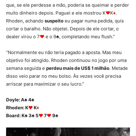
que, se ele perdesse a mão, poderia se queimar e perder
muito dinheiro depois. Paguei e ele mostrou K
♥
K
♦
.
Rhoden, achando
suspeito
eu pagar numa pedida, quis
cortar o baralho. Não objetei. Depois de ele cortar, o
dealer virou o 7
♥
e o 9♣, completando meu flush.”
“Normalmente eu não teria pagado a aposta. Mas meu
objetivo foi atingido. Rhoden continuou no jogo por uma
semana seguida e
perdeu mais de US$ 1 milhão
. Metade
disso veio parar no meu bolso. Às vezes você precisa
arriscar para maximizar o seu lucro.”
Doyle: A♣ 4♣
Rhoden: K
♥
K
♦
Board: K♣ 3♣ 5
♥
7
♥
9♣