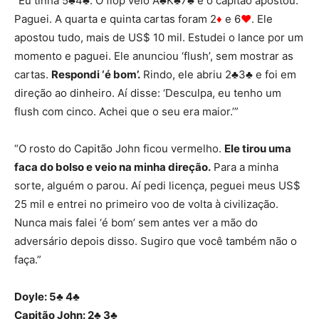
“Eu tinha 5♣4♣. O flop veio A♣K♣7♣ e o capitão apostou.
Paguei. A quarta e quinta cartas foram 2
♦
e 6
♥
. Ele
apostou tudo, mais de US$ 10 mil. Estudei o lance por um
momento e paguei. Ele anunciou ‘flush’, sem mostrar as
cartas.
Respondi ‘é bom’.
Rindo, ele abriu 2♣3♣ e foi em
direção ao dinheiro. Aí disse: ‘Desculpa, eu tenho um
flush com cinco. Achei que o seu era maior.’”
“O rosto do Capitão John ficou vermelho.
Ele tirou uma
faca do bolso e veio na minha direção.
Para a minha
sorte, alguém o parou. Aí pedi licença, peguei meus US$
25 mil e entrei no primeiro voo de volta à civilização.
Nunca mais falei ‘é bom’ sem antes ver a mão do
adversário depois disso. Sugiro que você também não o
faça.”
Doyle: 5♣ 4♣
Capitão John: 2♣ 3♣