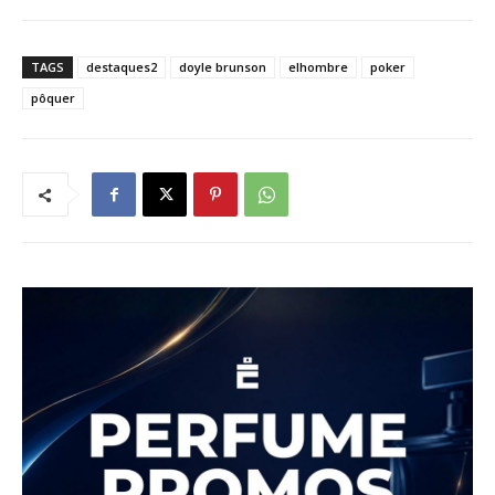
TAGS
destaques2
doyle brunson
elhombre
poker
pôquer