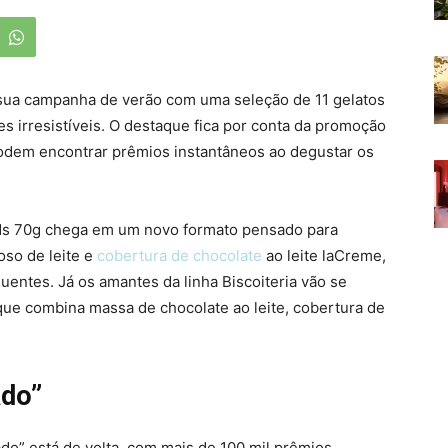
 sua campanha de verão com uma seleção de 11 gelatos
s irresistíveis. O destaque fica por conta da promoção
odem encontrar prêmios instantâneos ao degustar os
ids 70g chega em um novo formato pensado para
oso de leite e
cobertura de chocolate
ao leite laCreme,
quentes. Já os amantes da linha Biscoiteria vão se
que combina massa de chocolate ao leite, cobertura de
ado”
do” está de volta, com mais de 100 mil prêmios