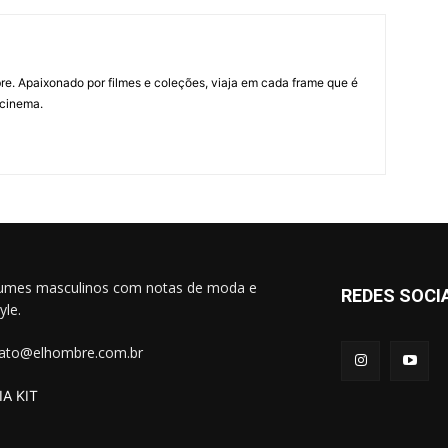
re. Apaixonado por filmes e coleções, viaja em cada frame que é
 cinema.
umes masculinos com notas de moda e
REDES SOCI
tyle.
ato@elhombre.com.br
A KIT