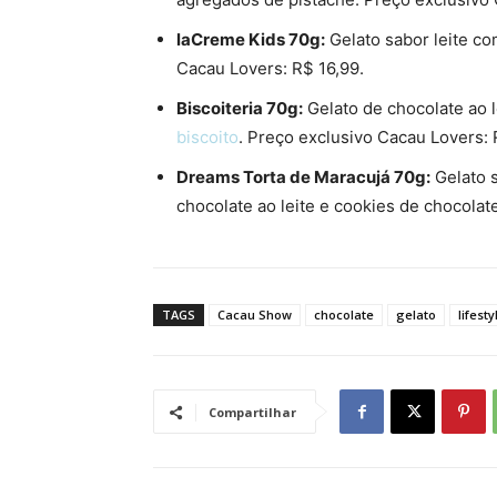
laCreme Kids 70g:
Gelato sabor leite co
Cacau Lovers: R$ 16,99.
Biscoiteria 70g:
Gelato de chocolate ao l
biscoito
. Preço exclusivo Cacau Lovers: 
Dreams Torta de Maracujá 70g:
Gelato 
chocolate ao leite e cookies de chocolat
TAGS
Cacau Show
chocolate
gelato
lifesty
Compartilhar