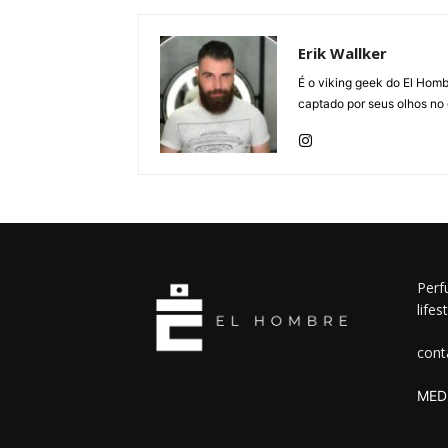
Erik Wallker
É o viking geek do El Homb
captado por seus olhos no
Perf
lifes
cont
MEDI