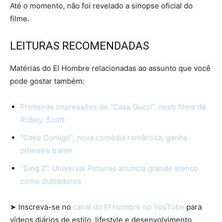
Até o momento, não foi revelado a sinopse oficial do
filme.
LEITURAS RECOMENDADAS
Matérias do El Hombre relacionadas ao assunto que você
pode gostar também:
Primeiras impressões de “Casa Gucci”, novo filme de
Ridley Scott
“Case Comigo”, nova comédia romântica, ganha
primeiro trailer
“Sing 2”: Universal Pictures anuncia grande elenco
como dubladores
➤ Inscreva-se no
canal do El Hombre no YouTube
para
vídeos diários de estilo, lifestyle e desenvolvimento