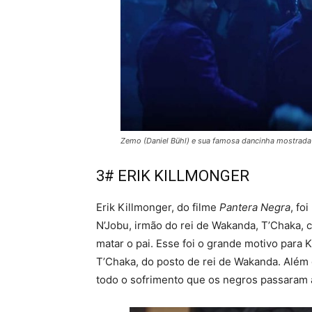
Zemo (Daniel Bühl) e sua famosa dancinha mostrada 
3# ERIK KILLMONGER
Erik Killmonger, do filme
Pantera Negra
, fo
N’Jobu, irmão do rei de Wakanda, T’Chaka, c
matar o pai. Esse foi o grande motivo para 
T’Chaka, do posto de rei de Wakanda. Além 
todo o sofrimento que os negros passaram a