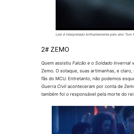
Loki é interpretado brilhantemente pelo ator Tom 
2# ZEMO
Quem assistiu
Falcão e o Soldado Invernal
v
Zemo. O sotaque, suas artimanhas, e clar
fãs do MCU. Entretanto, não podemos esqu
Guerra Civil
aconteceram por conta de Zemo,
também foi o responsável pela morte do rei