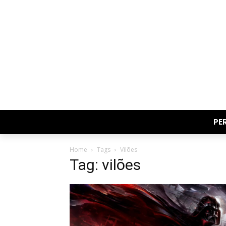
PE
Home
Tags
Vilões
Tag: vilões