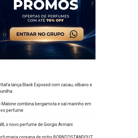
ttafa lança Black Exposed com cacau, olíbano e
unilha
o Malone combina bergamota e sal marinho em
ovo perfume
Will, o novo perfume de Giorgio Armani
erfumaria coreana de nicho BORNTOSTANDOUT