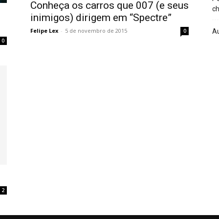
Conheça os carros que 007 (e seus
ch
inimigos) dirigem em “Spectre”
Felipe Lex
-
5 de novembro de 2015
A
0
0
2