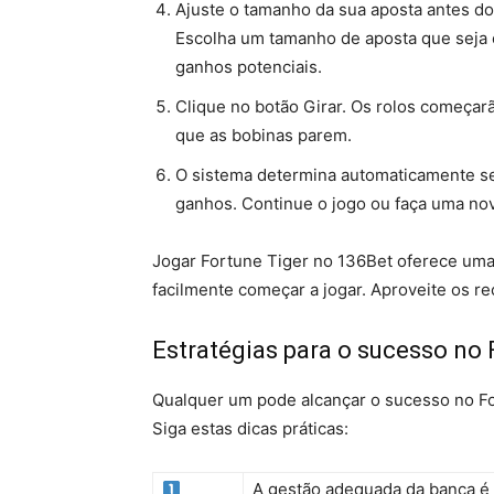
Ajuste o tamanho da sua aposta antes do 
Escolha um tamanho de aposta que seja c
ganhos potenciais.
Clique no botão Girar. Os rolos começarã
que as bobinas parem.
O sistema determina automaticamente s
ganhos. Continue o jogo ou faça uma nov
Jogar Fortune Tiger no 136Bet oferece uma
facilmente começar a jogar. Aproveite os re
Estratégias para o sucesso no 
Qualquer um pode alcançar o sucesso no F
Siga estas dicas práticas:
A gestão adequada da banca é e