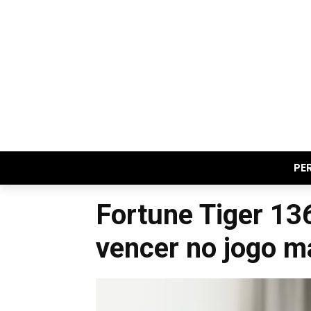
PE
Fortune Tiger 136
vencer no jogo m