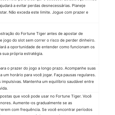
 ajudará a evitar perdas desnecessárias. Planeje
star. Não exceda este limite. Jogue com prazer e
tração do Fortune Tiger antes de apostar de
e jogo do slot sem correr o risco de perder dinheiro.
ará a oportunidade de entender como funcionam os
 sua própria estratégia.
para o prazer do jogo a longo prazo. Acompanhe suas
a um horário para você jogar. Faça pausas regulares.
es impulsivas. Mantenha um equilíbrio saudável entre
vida.
apostas que você pode usar no Fortune Tiger. Você
nores. Aumente-os gradualmente se as
erem com frequência. Se você encontrar períodos