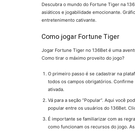
Descubra o mundo do Fortune Tiger na 136
asiáticos e jogabilidade emocionante. Gráf
entretenimento cativante.
Como jogar Fortune Tiger
Jogar Fortune Tiger no 136Bet é uma avent
Como tirar o máximo proveito do jogo?
O primeiro passo é se cadastrar na plat
todos os campos obrigatórios. Confirme 
ativada.
Vá para a seção “Popular”. Aqui você pod
popular entre os usuários do 136Bet. Cli
É importante se familiarizar com as regr
como funcionam os recursos do jogo. As