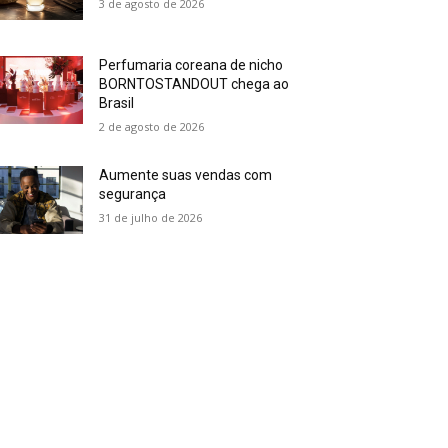
3 de agosto de 2026
Perfumaria coreana de nicho
BORNTOSTANDOUT chega ao
Brasil
2 de agosto de 2026
Aumente suas vendas com
segurança
31 de julho de 2026