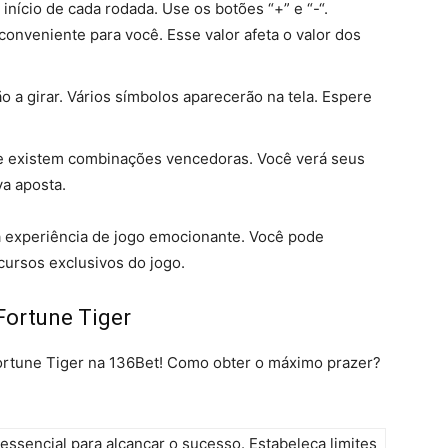
início de cada rodada. Use os botões “+” e “-“.
onveniente para você. Esse valor afeta o valor dos
o a girar. Vários símbolos aparecerão na tela. Espere
e existem combinações vencedoras. Você verá seus
a aposta.
 experiência de jogo emocionante. Você pode
cursos exclusivos do jogo.
Fortune Tiger
ortune Tiger na 136Bet! Como obter o máximo prazer?
ssencial para alcançar o sucesso. Estabeleça limites