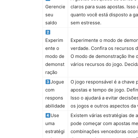
Gerencie
claros para suas apostas. Isso
seu
quanto você está disposto a ga
saldo
sem estresse.
Experim
Experimente o modo de demons
ente o
verdade. Confira os recursos d
modo de
O modo de demonstração lhe d
demonst
vários recursos do jogo. Decida
ração
Jogue
O jogo responsável é a chave 
com
apostas e tempo de jogo. Defin
respons
Isso o ajudará a evitar decisõ
abilidade
os jogos e outros aspectos da 
Use
Existem várias estratégias de 
uma
pode começar com apostas me
estratégi
combinações vencedoras ocorr