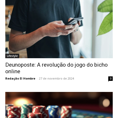
Lifestyle
Deunoposte: A revolução do jogo do bicho
online
Redação El Hombre
-
27 de novembro de 2024
0