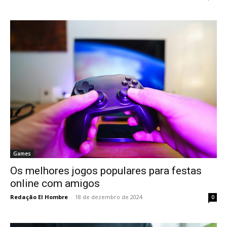
Games
Os melhores jogos populares para festas
online com amigos
Redação El Hombre
-
18 de dezembro de 2024
0