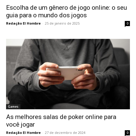
Escolha de um gênero de jogo online: o seu
guia para o mundo dos jogos
Redação El Hombre
-
25 de janeiro de 2025
0
Games
As melhores salas de poker online para
você jogar
Redação El Hombre
-
27 de dezembro de 2024
0