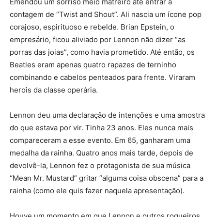
Emendou um sorriso meio matreiro até entrar a
contagem de “Twist and Shout”. Ali nascia um ícone pop
corajoso, espirituoso e rebelde. Brian Epstein, o
empresário, ficou aliviado por Lennon não dizer “as
porras das joias”, como havia prometido. Até então, os
Beatles eram apenas quatro rapazes de terninho
combinando e cabelos penteados para frente. Viraram
herois da classe operária.
Lennon deu uma declaração de intenções e uma amostra
do que estava por vir. Tinha 23 anos. Eles nunca mais
compareceram a esse evento. Em 65, ganharam uma
medalha da rainha. Quatro anos mais tarde, depois de
devolvê-la, Lennon fez o protagonista de sua música
“Mean Mr. Mustard” gritar “alguma coisa obscena” para a
rainha (como ele quis fazer naquela apresentação).
Houve um momento em que Lennon e outros roqueiros