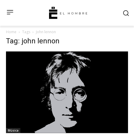
Home
Tags
John lennon
Tag: john lennon
Música