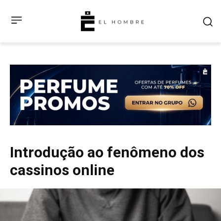
Introdução ao fenômeno dos
cassinos online