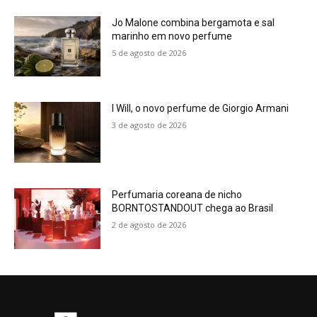
Jo Malone combina bergamota e sal
marinho em novo perfume
5 de agosto de 2026
I Will, o novo perfume de Giorgio Armani
3 de agosto de 2026
Perfumaria coreana de nicho
BORNTOSTANDOUT chega ao Brasil
2 de agosto de 2026