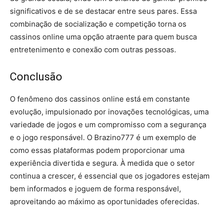
significativos e de se destacar entre seus pares. Essa
combinação de socialização e competição torna os
cassinos online uma opção atraente para quem busca
entretenimento e conexão com outras pessoas.
Conclusão
O fenômeno dos cassinos online está em constante
evolução, impulsionado por inovações tecnológicas, uma
variedade de jogos e um compromisso com a segurança
e o jogo responsável. O Brazino777 é um exemplo de
como essas plataformas podem proporcionar uma
experiência divertida e segura. À medida que o setor
continua a crescer, é essencial que os jogadores estejam
bem informados e joguem de forma responsável,
aproveitando ao máximo as oportunidades oferecidas.