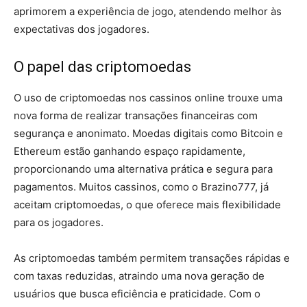
aprimorem a experiência de jogo, atendendo melhor às
expectativas dos jogadores.
O papel das criptomoedas
O uso de criptomoedas nos cassinos online trouxe uma
nova forma de realizar transações financeiras com
segurança e anonimato. Moedas digitais como Bitcoin e
Ethereum estão ganhando espaço rapidamente,
proporcionando uma alternativa prática e segura para
pagamentos. Muitos cassinos, como o Brazino777, já
aceitam criptomoedas, o que oferece mais flexibilidade
para os jogadores.
As criptomoedas também permitem transações rápidas e
com taxas reduzidas, atraindo uma nova geração de
usuários que busca eficiência e praticidade. Com o