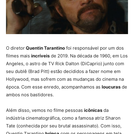
O diretor
Quentin Tarantino
foi responsável por um dos
filmes mais
incríveis
de 2019. Na década de 1960, em Los
Angeles, o astro de TV Rick Dalton (DiCaprio) junto com
seu dublê (Brad Pitt) estão decididos a fazer nome em
Hollywood, mas sofrem com as mudanças do cinema na
época. Com esse enredo, acompanhamos as
loucuras
de
ambos nos bastidores.
Além disso, vemos no filme pessoas
icônicas
da
indústria cinematográfica, como a famosa atriz Sharon
Tate (conhecida por seu brutal assassinato). Com isso,
Quentin Tarantino
brinca
com os personagens em tela,