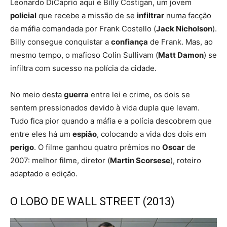
Leonardo DiCaprio aqui é Billy Costigan, um jovem
policial
que recebe a missão de se
infiltrar
numa facção
da máfia comandada por Frank Costello (
Jack Nicholson
).
Billy consegue conquistar a
confiança
de Frank. Mas, ao
mesmo tempo, o mafioso Colin Sullivam (
Matt Damon
) se
infiltra com sucesso na polícia da cidade.
No meio desta
guerra
entre lei e crime, os dois se
sentem pressionados devido à vida dupla que levam.
Tudo fica pior quando a máfia e a polícia descobrem que
entre eles há um
espião
, colocando a vida dos dois em
perigo
. O filme ganhou quatro prêmios no
Oscar
de
2007: melhor filme, diretor (
Martin Scorsese
), roteiro
adaptado e edição.
O LOBO DE WALL STREET (2013)