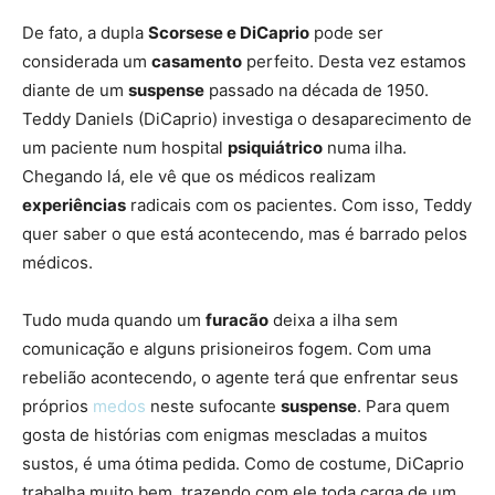
De fato, a dupla
Scorsese e DiCaprio
pode ser
considerada um
casamento
perfeito. Desta vez estamos
diante de um
suspense
passado na década de 1950.
Teddy Daniels (DiCaprio) investiga o desaparecimento de
um paciente num hospital
psiquiátrico
numa ilha.
Chegando lá, ele vê que os médicos realizam
experiências
radicais com os pacientes. Com isso, Teddy
quer saber o que está acontecendo, mas é barrado pelos
médicos.
Tudo muda quando um
furacão
deixa a ilha sem
comunicação e alguns prisioneiros fogem. Com uma
rebelião acontecendo, o agente terá que enfrentar seus
próprios
medos
neste sufocante
suspense
. Para quem
gosta de histórias com enigmas mescladas a muitos
sustos, é uma ótima pedida. Como de costume, DiCaprio
trabalha muito bem, trazendo com ele toda carga de um