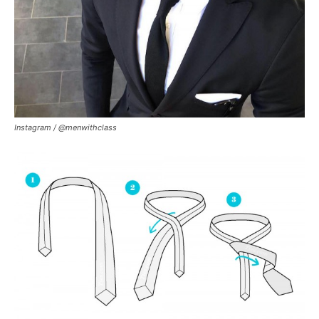
Instagram / @menwithclass