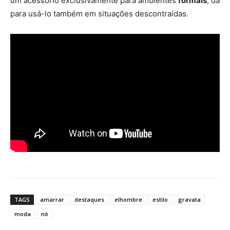
um acessório exclusivamente para ambientes
formais
, dá
para usá-lo também em situações descontraídas.
TAGS
amarrar
destaques
elhombre
estilo
gravata
moda
nó