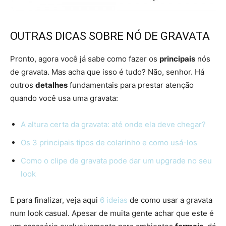
OUTRAS DICAS SOBRE NÓ DE GRAVATA
Pronto, agora você já sabe como fazer os
principais
nós
de gravata. Mas acha que isso é tudo? Não, senhor. Há
outros
detalhes
fundamentais para prestar atenção
quando você usa uma gravata:
A altura certa da gravata: até onde ela deve chegar?
Os 3 principais tipos de colarinho e como usá-los
Como o clipe de gravata pode dar um upgrade no seu
look
E para finalizar, veja aqui
6 ideias
de como usar a gravata
num look casual. Apesar de muita gente achar que este é