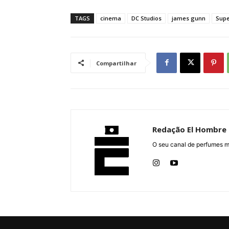
TAGS
cinema
DC Studios
james gunn
Sup
Compartilhar
Redação El Hombre
O seu canal de perfumes m